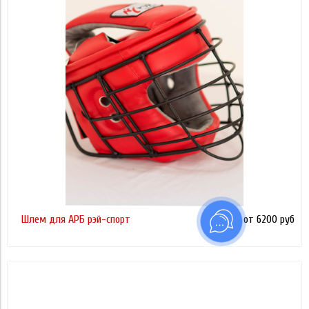
Применить
2 600
6 800
Применить
Применить
Шлем для АРБ рэй-спорт
от 6200 руб