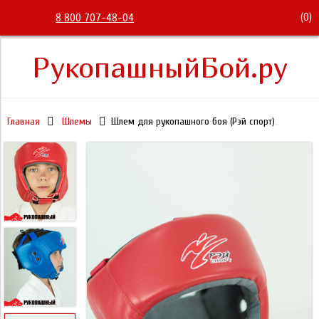
(
0
)
8 800 707-48-04
РукопашныйБой.ру
Главная
Шлемы
Шлем для рукопашного боя (Рэй спорт)