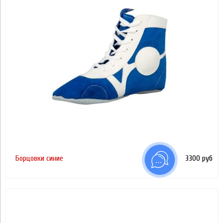
38
Применить
40
Применить
42
44
46
30
31
Борцовки синие
3300 руб
33
35
37