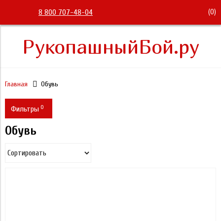
(
0
)
8 800 707-48-04
РукопашныйБой.ру
Главная
Обувь
0
Фильтры
Обувь
Размер
32
Цена
34
3 300
3 300
36