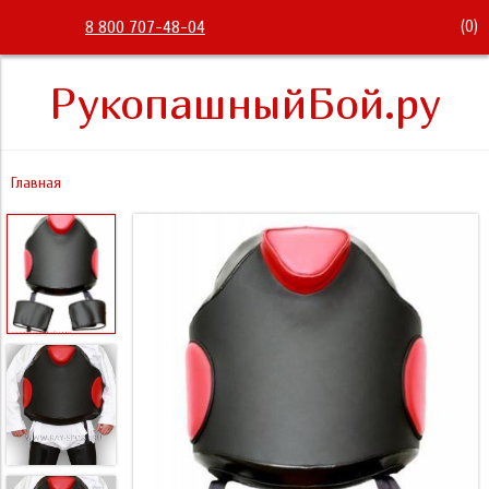
(
0
)
8 800 707-48-04
РукопашныйБой.ру
Главная