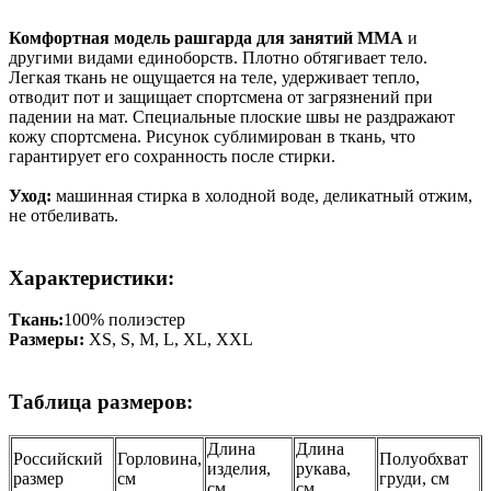
Комфортная модель рашгарда для занятий ММА
и
другими видами единоборств. Плотно обтягивает тело.
Легкая ткань не ощущается на теле, удерживает тепло,
отводит пот и защищает спортсмена от загрязнений при
падении на мат. Специальные плоские швы не раздражают
кожу спортсмена. Рисунок сублимирован в ткань, что
гарантирует его сохранность после стирки.
Уход:
машинная стирка в холодной воде, деликатный отжим,
не отбеливать.
Характеристики:
Ткань:
100% полиэстер
Размеры:
XS, S, M, L, XL, XXL
Таблица размеров:
Длина
Длина
Российский
Горловина,
Полуобхват
изделия,
рукава,
размер
см
груди, см
см
см