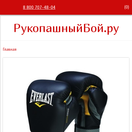
(
0
)
8 800 707-48-04
РукопашныйБой.ру
Главная