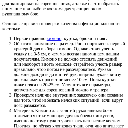
для экипировки на соревнованиях, а также на что обратить
внимание при выборе костюма для тренировок по
рукопашному бою.
Основные правила проверки качества и функциональности
костюма:
Первое правило
кимоно
- куртка, брюки и пояс.
Обратите внимание на размер. Рост спортсмена- первый
критерий для выбора кимоно. Однако стоит учесть
усадку на 3-5 см, о чем мы всегда напоминаем нашим
покупателям. Кимоно не должно стеснять движений
или наоборот висеть мешком- старайтесь учесть размер
правильно, чтоб потом не разочароваться. Рукава
должны доходить до кистей рук, ширина рукава внизу
должна иметь просвет не менее 10 см. Полы куртки
ниже пояса на 20-25 см. Уточнить все параметры,
допустимые для соревнований можно у тренера.
Проверьте наличие внутренних завязочек- они созданы
для того, чтоб избежать неловких ситуаций, если вдруг
пояс развяжется.
Материал. Кимоно для занятий рукопашным боем
отличается от кимоно для других боевых искусств,
именно поэтому нужно учитывать назначение костюма.
Плотная, но лёгкая хлопковая ткань отлично впитывает