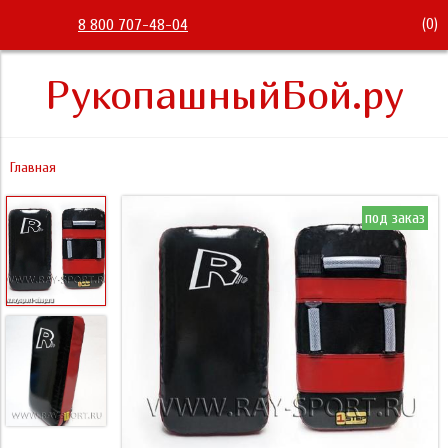
(
0
)
8 800 707-48-04
РукопашныйБой.ру
Главная
под заказ