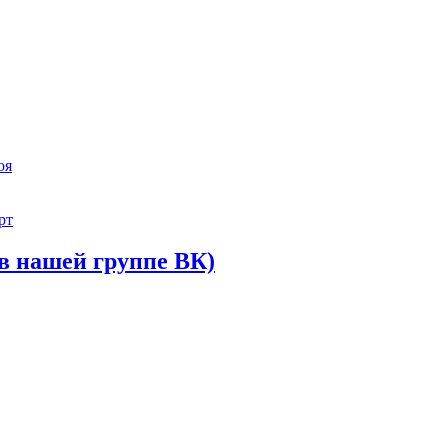
оя
рт
в нашей группе ВК)